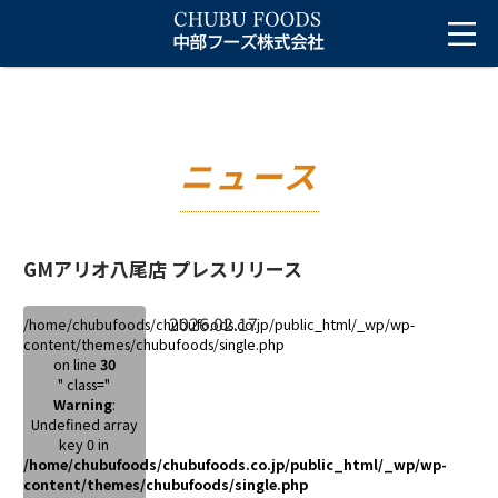
ニュース
GMアリオ八尾店 プレスリリース
2026.02.17
/home/chubufoods/chubufoods.co.jp/public_html/_wp/wp-
content/themes/chubufoods/single.php
on line
30
" class="
Warning
:
Undefined array
key 0 in
/home/chubufoods/chubufoods.co.jp/public_html/_wp/wp-
content/themes/chubufoods/single.php