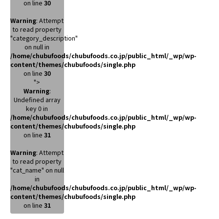
on line
30
Warning
: Attempt
to read property
"category_description"
on null in
/home/chubufoods/chubufoods.co.jp/public_html/_wp/wp-
content/themes/chubufoods/single.php
on line
30
">
Warning
:
Undefined array
key 0 in
/home/chubufoods/chubufoods.co.jp/public_html/_wp/wp-
content/themes/chubufoods/single.php
on line
31
Warning
: Attempt
to read property
"cat_name" on null
in
/home/chubufoods/chubufoods.co.jp/public_html/_wp/wp-
content/themes/chubufoods/single.php
on line
31